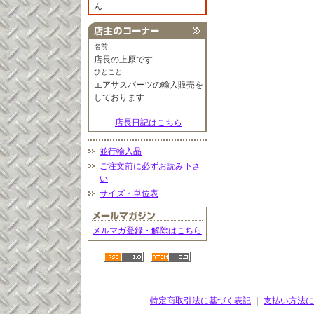
ん
名前
店長の上原です
ひとこと
エアサスパーツの輸入販売を
しております
店長日記はこちら
並行輸入品
ご注文前に必ずお読み下さ
い
サイズ・単位表
メルマガ登録・解除はこちら
特定商取引法に基づく表記
｜
支払い方法に