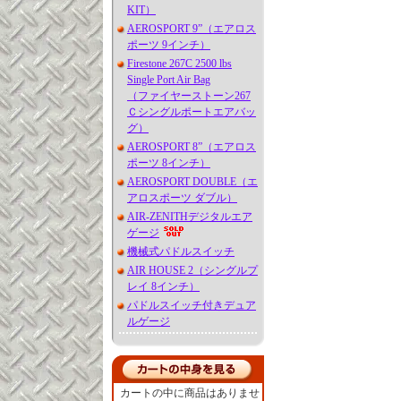
KIT）
AEROSPORT 9”（エアロス
ポーツ 9インチ）
Firestone 267C 2500 lbs
Single Port Air Bag
（ファイヤーストーン267
Ｃシングルポートエアバッ
グ）
AEROSPORT 8”（エアロス
ポーツ 8インチ）
AEROSPORT DOUBLE（エ
アロスポーツ ダブル）
AIR-ZENITHデジタルエア
ゲージ
機械式パドルスイッチ
AIR HOUSE 2（シングルプ
レイ 8インチ）
パドルスイッチ付きデュア
ルゲージ
カートの中に商品はありませ