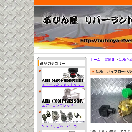
ホーム
>
電磁弁
>
ODE Val
ODE ハイフローバル
エアーマネジメントキット
エアーコンプレッサー
VIAIR リビルドパーツ
300+ PSI（600以上でテ