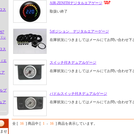
AIR-ZENITHデジタルエアゲージ
アロス
取扱い終了
5ポジション デジタルエアーゲージ
67
バッ
在庫状況につきましてはメールにてお問い合わせ下
アロス
E（エ
スイッチ付きデュアルゲージ
在庫状況につきましてはメールにてお問い合わせ下
エア
グルプ
パドルスイッチ付きデュアルゲージ
ュア
在庫状況につきましてはメールにてお問い合わせ下
全 [
16
] 商品中 [
1
-
16
] 商品を表示しています。
ませ