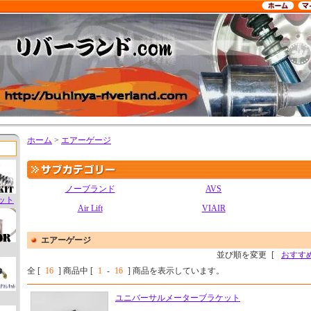
ホーム
>
エアーゲージ
ノーブランド
AVS
ット
Air Lift
VIAIR
エアーゲージ
並び順を変更
[
おすす
全 [
16
] 商品中 [
1
-
16
] 商品を表示しています。
ユニバーサルメーターブラケット