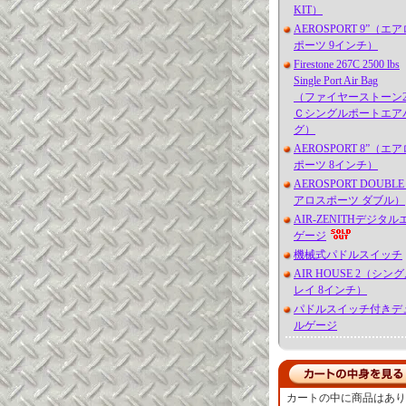
KIT）
AEROSPORT 9”（エ
ポーツ 9インチ）
Firestone 267C 2500 lbs
Single Port Air Bag
（ファイヤーストーン2
Ｃシングルポートエア
グ）
AEROSPORT 8”（エ
ポーツ 8インチ）
AEROSPORT DOUBL
アロスポーツ ダブル）
AIR-ZENITHデジタル
ゲージ
機械式パドルスイッチ
AIR HOUSE 2（シン
レイ 8インチ）
パドルスイッチ付きデ
ルゲージ
カートの中に商品はあり