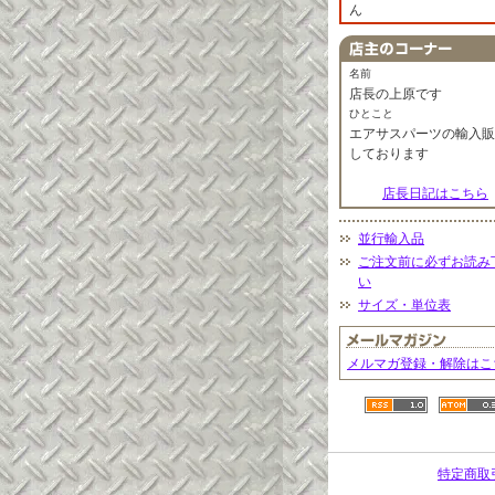
ん
名前
店長の上原です
ひとこと
エアサスパーツの輸入販
しております
店長日記はこちら
並行輸入品
ご注文前に必ずお読み
い
サイズ・単位表
メルマガ登録・解除はこ
特定商取