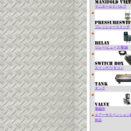
マニホールドバルブ
プレッシャースイッチ
リレー/ヒューズ/配線
スイッチ/リモコン
タンク
電磁弁
エアーサスペンション
部品