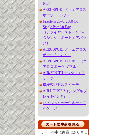
KIT）
AEROSPORT 9”（エアロス
ポーツ 9インチ）
Firestone 267C 2500 lbs
Single Port Air Bag
（ファイヤーストーン267
Ｃシングルポートエアバッ
グ）
AEROSPORT 8”（エアロス
ポーツ 8インチ）
AEROSPORT DOUBLE（エ
アロスポーツ ダブル）
AIR-ZENITHデジタルエア
ゲージ
機械式パドルスイッチ
AIR HOUSE 2（シングルプ
レイ 8インチ）
パドルスイッチ付きデュア
ルゲージ
カートの中に商品はありませ