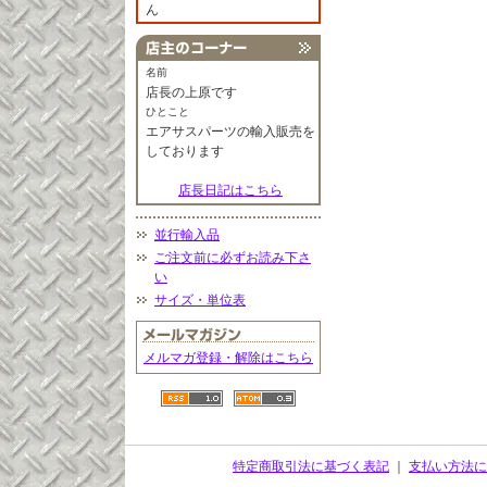
ん
名前
店長の上原です
ひとこと
エアサスパーツの輸入販売を
しております
店長日記はこちら
並行輸入品
ご注文前に必ずお読み下さ
い
サイズ・単位表
メルマガ登録・解除はこちら
特定商取引法に基づく表記
｜
支払い方法に