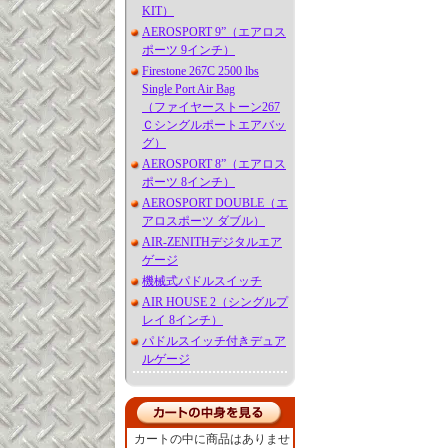
KIT）
AEROSPORT 9”（エアロス
ポーツ 9インチ）
Firestone 267C 2500 lbs
Single Port Air Bag
（ファイヤーストーン267
Ｃシングルポートエアバッ
グ）
AEROSPORT 8”（エアロス
ポーツ 8インチ）
AEROSPORT DOUBLE（エ
アロスポーツ ダブル）
AIR-ZENITHデジタルエア
ゲージ
機械式パドルスイッチ
AIR HOUSE 2（シングルプ
レイ 8インチ）
パドルスイッチ付きデュア
ルゲージ
カートの中に商品はありませ