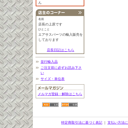
ん
名前
店長の上原です
ひとこと
エアサスパーツの輸入販売を
しております
店長日記はこちら
並行輸入品
ご注文前に必ずお読み下さ
い
サイズ・単位表
メルマガ登録・解除はこちら
特定商取引法に基づく表記
｜
支払い方法に