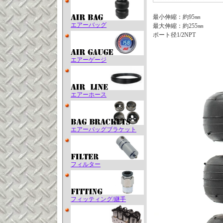
最小伸縮：約95㎜
エアーバッグ
最大伸縮：約255㎜
ポート径1/2NPT
エアーゲージ
エアーホース
エアーバッグブラケット
フィルター
フィッティング/継手