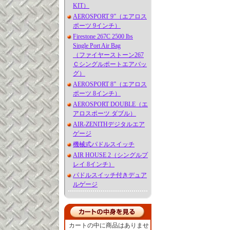
KIT）
AEROSPORT 9”（エアロス
ポーツ 9インチ）
Firestone 267C 2500 lbs
Single Port Air Bag
（ファイヤーストーン267
Ｃシングルポートエアバッ
グ）
AEROSPORT 8”（エアロス
ポーツ 8インチ）
AEROSPORT DOUBLE（エ
アロスポーツ ダブル）
AIR-ZENITHデジタルエア
ゲージ
機械式パドルスイッチ
AIR HOUSE 2（シングルプ
レイ 8インチ）
パドルスイッチ付きデュア
ルゲージ
カートの中に商品はありませ