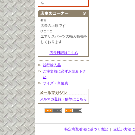
ん
名前
店長の上原です
ひとこと
エアサスパーツの輸入販売を
しております
店長日記はこちら
並行輸入品
ご注文前に必ずお読み下さ
い
サイズ・単位表
メルマガ登録・解除はこちら
特定商取引法に基づく表記
｜
支払い方法に