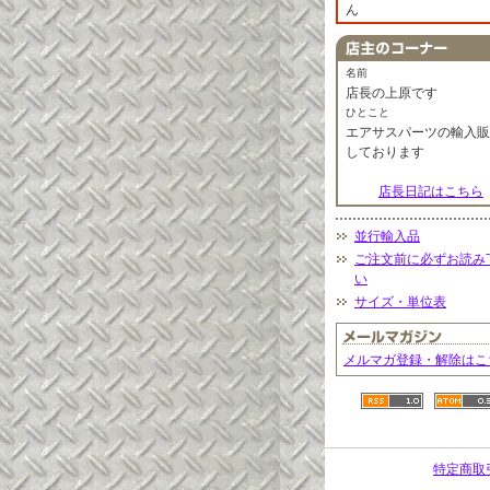
ん
名前
店長の上原です
ひとこと
エアサスパーツの輸入販
しております
店長日記はこちら
並行輸入品
ご注文前に必ずお読み
い
サイズ・単位表
メルマガ登録・解除はこ
特定商取