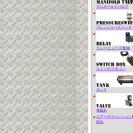
マニホールドバルブ
プレッシャースイッチ
リレー/ヒューズ/配線
スイッチ/リモコン
タンク
電磁弁
エアーサスペンション
部品