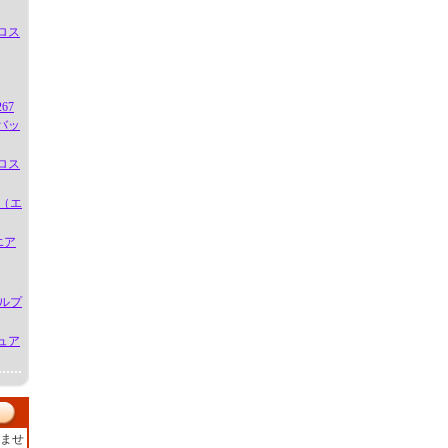
アロス
67
バッ
アロス
E（エ
エア
グルプ
ュア
ませ