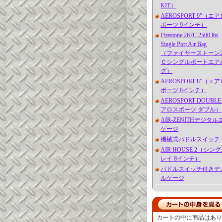
KIT）
AEROSPORT 9”（エ
ポーツ 9インチ）
Firestone 267C 2500 lbs
Single Port Air Bag
（ファイヤーストーン2
Ｃシングルポートエア
グ）
AEROSPORT 8”（エ
ポーツ 8インチ）
AEROSPORT DOUBL
アロスポーツ ダブル）
AIR-ZENITHデジタル
ゲージ
機械式パドルスイッチ
AIR HOUSE 2（シン
レイ 8インチ）
パドルスイッチ付きデ
ルゲージ
カートの中に商品はあり