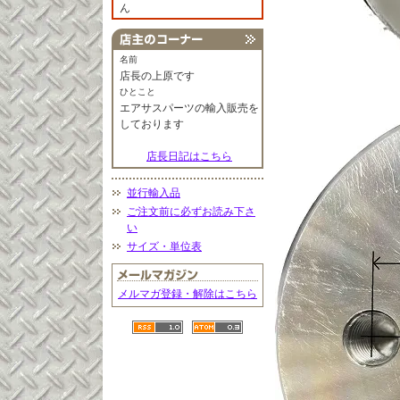
ん
名前
店長の上原です
ひとこと
エアサスパーツの輸入販売を
しております
店長日記はこちら
並行輸入品
ご注文前に必ずお読み下さ
い
サイズ・単位表
メルマガ登録・解除はこちら