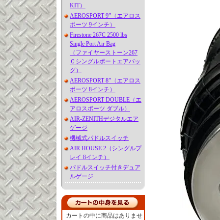
KIT）
AEROSPORT 9”（エアロス
ポーツ 9インチ）
Firestone 267C 2500 lbs
Single Port Air Bag
（ファイヤーストーン267
Ｃシングルポートエアバッ
グ）
AEROSPORT 8”（エアロス
ポーツ 8インチ）
AEROSPORT DOUBLE（エ
アロスポーツ ダブル）
AIR-ZENITHデジタルエア
ゲージ
機械式パドルスイッチ
AIR HOUSE 2（シングルプ
レイ 8インチ）
パドルスイッチ付きデュア
ルゲージ
カートの中に商品はありませ