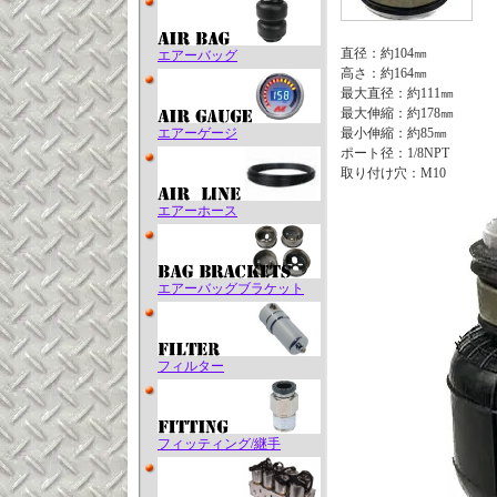
直径：約104㎜
エアーバッグ
高さ：約164㎜
最大直径：約111㎜
最大伸縮：約178㎜
エアーゲージ
最小伸縮：約85㎜
ポート径：1/8NPT
取り付け穴：M10
エアーホース
エアーバッグブラケット
フィルター
フィッティング/継手