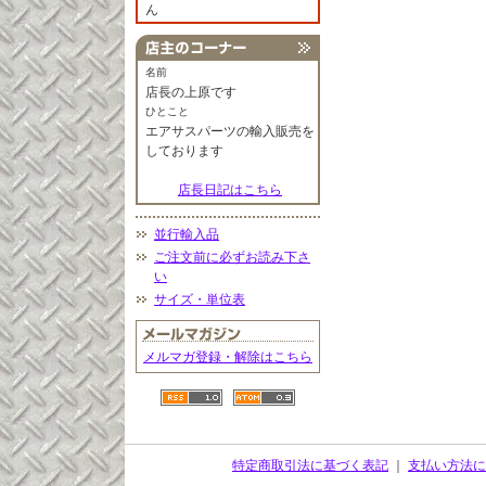
ん
名前
店長の上原です
ひとこと
エアサスパーツの輸入販売を
しております
店長日記はこちら
並行輸入品
ご注文前に必ずお読み下さ
い
サイズ・単位表
メルマガ登録・解除はこちら
特定商取引法に基づく表記
｜
支払い方法に