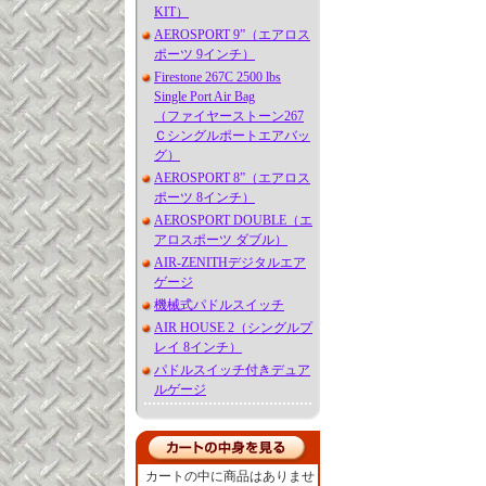
KIT）
AEROSPORT 9”（エアロス
ポーツ 9インチ）
Firestone 267C 2500 lbs
Single Port Air Bag
（ファイヤーストーン267
Ｃシングルポートエアバッ
グ）
AEROSPORT 8”（エアロス
ポーツ 8インチ）
AEROSPORT DOUBLE（エ
アロスポーツ ダブル）
AIR-ZENITHデジタルエア
ゲージ
機械式パドルスイッチ
AIR HOUSE 2（シングルプ
レイ 8インチ）
パドルスイッチ付きデュア
ルゲージ
カートの中に商品はありませ