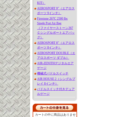
KIT）
AEROSPORT 9”（エアロス
ポーツ 9インチ）
Firestone 267C 2500 lbs
Single Port Air Bag
（ファイヤーストーン267
Ｃシングルポートエアバッ
グ）
AEROSPORT 8”（エアロス
ポーツ 8インチ）
AEROSPORT DOUBLE（エ
アロスポーツ ダブル）
AIR-ZENITHデジタルエア
ゲージ
機械式パドルスイッチ
AIR HOUSE 2（シングルプ
レイ 8インチ）
パドルスイッチ付きデュア
ルゲージ
カートの中に商品はありませ