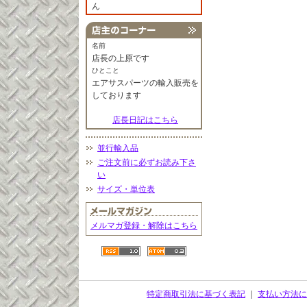
ん
名前
店長の上原です
ひとこと
エアサスパーツの輸入販売を
しております
店長日記はこちら
並行輸入品
ご注文前に必ずお読み下さ
い
サイズ・単位表
メルマガ登録・解除はこちら
特定商取引法に基づく表記
｜
支払い方法に