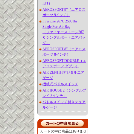
KIT）
AEROSPORT 9”（エアロス
ポーツ 9インチ）
Firestone 267C 2500 lbs
Single Port Air Bag
（ファイヤーストーン267
Ｃシングルポートエアバッ
グ）
AEROSPORT 8”（エアロス
ポーツ 8インチ）
AEROSPORT DOUBLE（エ
アロスポーツ ダブル）
AIR-ZENITHデジタルエア
ゲージ
機械式パドルスイッチ
AIR HOUSE 2（シングルプ
レイ 8インチ）
パドルスイッチ付きデュア
ルゲージ
カートの中に商品はありませ