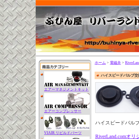
ホーム
>
電磁弁
>
RiverL
ハイスピードバルブ交
エアーマネジメントキット
エアーコンプレッサー
ハイスピードバル
VIAIR リビルドパーツ
RiverLand.c