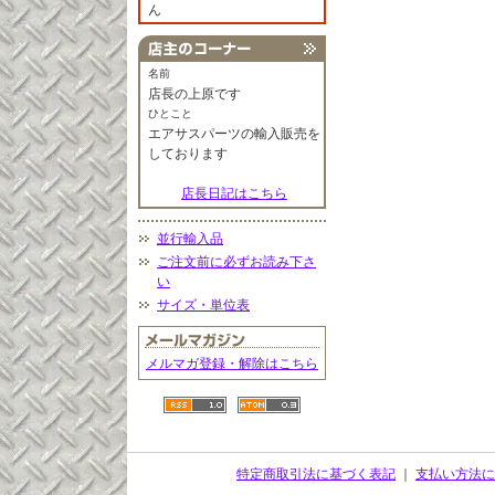
ん
名前
店長の上原です
ひとこと
エアサスパーツの輸入販売を
しております
店長日記はこちら
並行輸入品
ご注文前に必ずお読み下さ
い
サイズ・単位表
メルマガ登録・解除はこちら
特定商取引法に基づく表記
｜
支払い方法に