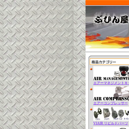
エアーマネジメントキ
エアーコンプレッサー
VIAIR リビルドパーツ