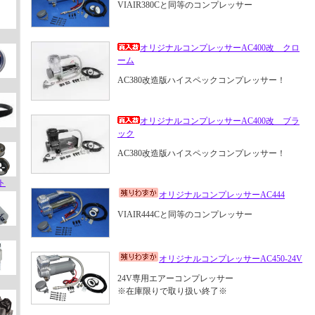
VIAIR380Cと同等のコンプレッサー
オリジナルコンプレッサーAC400改 クロ
ーム
AC380改造版ハイスペックコンプレッサー！
オリジナルコンプレッサーAC400改 ブラ
ック
AC380改造版ハイスペックコンプレッサー！
ト
オリジナルコンプレッサーAC444
VIAIR444Cと同等のコンプレッサー
オリジナルコンプレッサーAC450-24V
24V専用エアーコンプレッサー
※在庫限りで取り扱い終了※