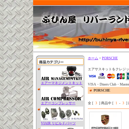
ホーム
>
PORSCHE
エアサスキットをクレジ
エアーマネジメントキット
VISA・Diners Club・Master
PORSCHE
エアーコンプレッサー
全 [
3
] 商品中 [
1
-
3
VIAIR リビルドパーツ