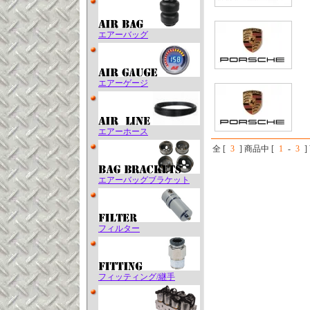
エアーバッグ
エアーゲージ
エアーホース
全 [
3
] 商品中 [
1
-
3
エアーバッグブラケット
フィルター
フィッティング/継手