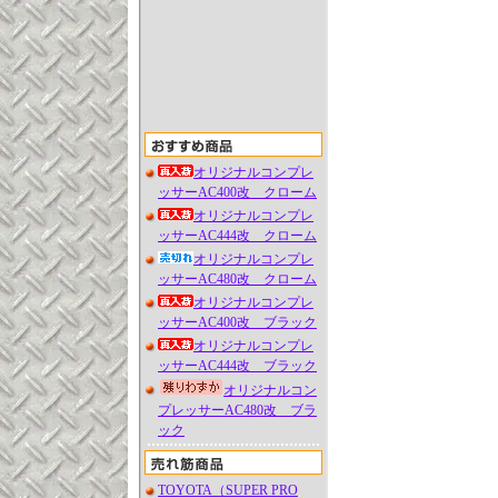
オリジナルコンプレ
ッサーAC400改 クローム
オリジナルコンプレ
ッサーAC444改 クローム
オリジナルコンプレ
ッサーAC480改 クローム
オリジナルコンプレ
ッサーAC400改 ブラック
オリジナルコンプレ
ッサーAC444改 ブラック
オリジナルコン
プレッサーAC480改 ブラ
ック
TOYOTA（SUPER PRO