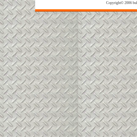
Copyright© 2006 buh