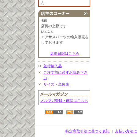
ん
名前
店長の上原です
ひとこと
エアサスパーツの輸入販売を
しております
店長日記はこちら
並行輸入品
ご注文前に必ずお読み下さ
い
サイズ・単位表
メルマガ登録・解除はこちら
特定商取引法に基づく表記
｜
支払い方法に