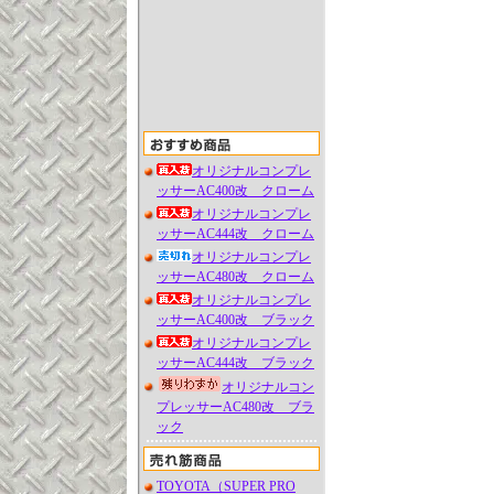
オリジナルコンプレ
ッサーAC400改 クローム
オリジナルコンプレ
ッサーAC444改 クローム
オリジナルコンプレ
ッサーAC480改 クローム
オリジナルコンプレ
ッサーAC400改 ブラック
オリジナルコンプレ
ッサーAC444改 ブラック
オリジナルコン
プレッサーAC480改 ブラ
ック
TOYOTA（SUPER PRO