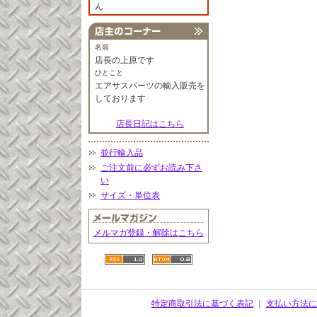
ん
名前
店長の上原です
ひとこと
エアサスパーツの輸入販売を
しております
店長日記はこちら
並行輸入品
ご注文前に必ずお読み下さ
い
サイズ・単位表
メルマガ登録・解除はこちら
特定商取引法に基づく表記
｜
支払い方法に