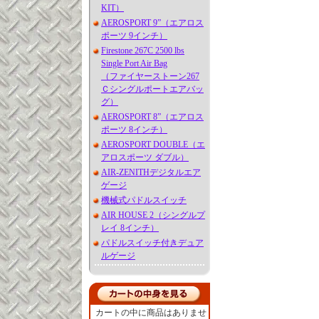
KIT）
AEROSPORT 9”（エアロス
ポーツ 9インチ）
Firestone 267C 2500 lbs
Single Port Air Bag
（ファイヤーストーン267
Ｃシングルポートエアバッ
グ）
AEROSPORT 8”（エアロス
ポーツ 8インチ）
AEROSPORT DOUBLE（エ
アロスポーツ ダブル）
AIR-ZENITHデジタルエア
ゲージ
機械式パドルスイッチ
AIR HOUSE 2（シングルプ
レイ 8インチ）
パドルスイッチ付きデュア
ルゲージ
カートの中に商品はありませ