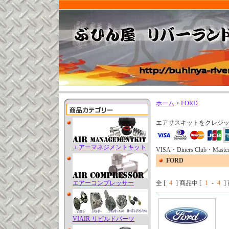
ホーム
>
FORD
エアサスキットをクレジ
エアーマネジメントキット
VISA・Diners Club・Master
FORD
エアーコンプレッサー
全 [
4
] 商品中 [
1
-
4
VIAIR リビルドパーツ