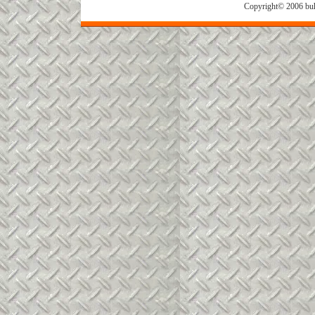
Copyright© 2006 buh