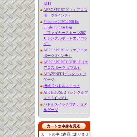
KIT）
AEROSPORT 9”（エアロス
ポーツ 9インチ）
Firestone 267C 2500 lbs
Single Port Air Bag
（ファイヤーストーン267
Ｃシングルポートエアバッ
グ）
AEROSPORT 8”（エアロス
ポーツ 8インチ）
AEROSPORT DOUBLE（エ
アロスポーツ ダブル）
AIR-ZENITHデジタルエア
ゲージ
機械式パドルスイッチ
AIR HOUSE 2（シングルプ
レイ 8インチ）
パドルスイッチ付きデュア
ルゲージ
カートの中に商品はありませ