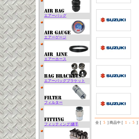
エアーバッグ
エアーゲージ
エアーホース
エアーバッグブラケット
フィルター
全 [
5
] 商品中 [
1
-
5
フィッティング/継手