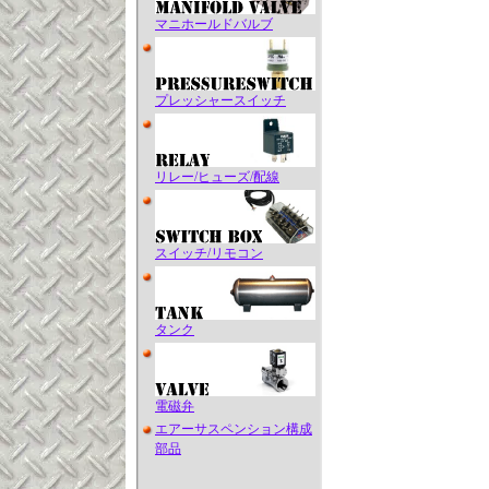
マニホールドバルブ
プレッシャースイッチ
リレー/ヒューズ/配線
スイッチ/リモコン
タンク
電磁弁
エアーサスペンション構成
部品