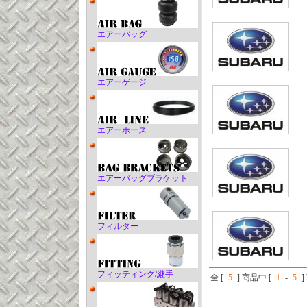
エアーバッグ
エアーゲージ
エアーホース
エアーバッグブラケット
フィルター
フィッティング/継手
全 [
5
] 商品中 [
1
-
5