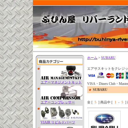
ホーム
>
SUBARU
エアサスキットをクレジ
エアーマネジメントキット
VISA・Diners Club・Master
SUBARU
エアーコンプレッサー
全 [
5
] 商品中 [
1
-
5
VIAIR リビルドパーツ