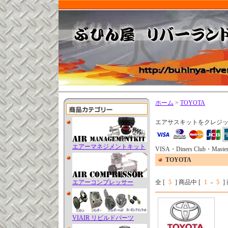
ホーム
>
TOYOTA
エアサスキットをクレジ
エアーマネジメントキット
VISA・Diners Club・Master
TOYOTA
エアーコンプレッサー
全 [
5
] 商品中 [
1
-
5
VIAIR リビルドパーツ