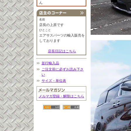
ん
名前
店長の上原です
ひとこと
エアサスパーツの輸入販売を
しております
店長日記はこちら
並行輸入品
ご注文前に必ずお読み下さ
い
サイズ・単位表
メルマガ登録・解除はこちら