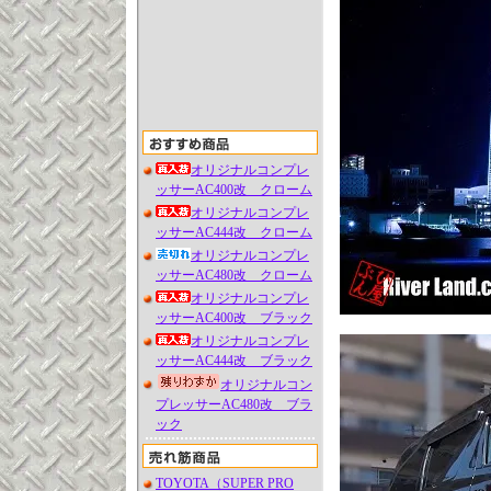
オリジナルコンプレ
ッサーAC400改 クローム
オリジナルコンプレ
ッサーAC444改 クローム
オリジナルコンプレ
ッサーAC480改 クローム
オリジナルコンプレ
ッサーAC400改 ブラック
オリジナルコンプレ
ッサーAC444改 ブラック
オリジナルコン
プレッサーAC480改 ブラ
ック
TOYOTA（SUPER PRO